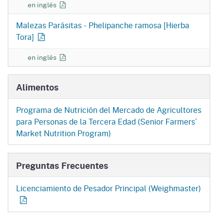
Malezas Parásitas - Phelipanche aegyptiaca [Jopo Egipcio]
en inglés
Malezas Parásitas - Phelipanche ramosa [Hierba
Tora]
Malezas Parásitas - Phelipanche ramosa [Hierba Tora]
en inglés
Alimentos
Programa de Nutrición del Mercado de Agricultores
para Personas de la Tercera Edad (Senior Farmers’
Market Nutrition Program)
Preguntas Frecuentes
Licenciamiento de Pesador Principal (Weighmaster)