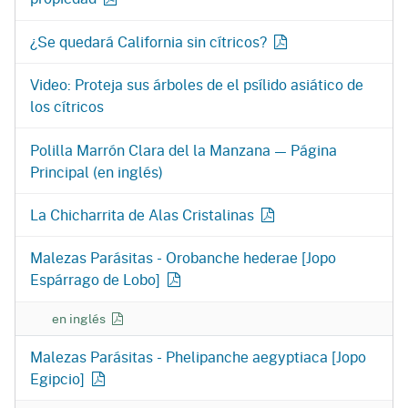
¿Se quedará California sin cítricos?
Video: Proteja sus árboles de el psílido asiático de
los cítricos
Polilla Marrón Clara del la Manzana — Página
Principal (en inglés)
La Chicharrita de Alas Cristalinas
Malezas Parásitas - Orobanche hederae [Jopo
Espárrago de Lobo]
Malezas Parásitas - Orobanche hederae [Jopo Espárrago de L
en inglés
Malezas Parásitas - Phelipanche aegyptiaca [Jopo
Egipcio]