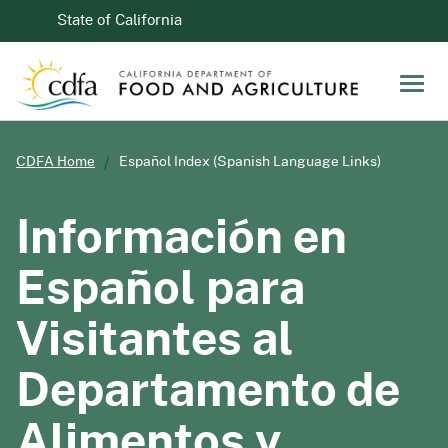
Skip to Main Content
CA.gov
State of California
Men
CDFA Home
Español Index
(Spanish Language Links)
Información en
Español para
Visitantes al
Departamento de
Alimentos y