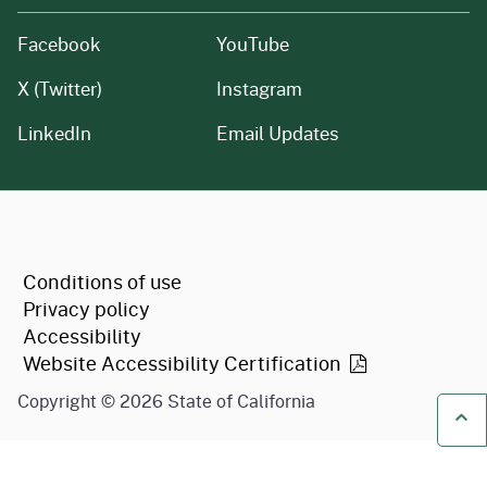
Facebook
YouTube
X (Twitter)
Instagram
LinkedIn
Email Updates
CA.gov
Conditions of use
Privacy policy
Accessibility
Website Accessibility
Certification
Copyright ©
2026
State of California
Ba